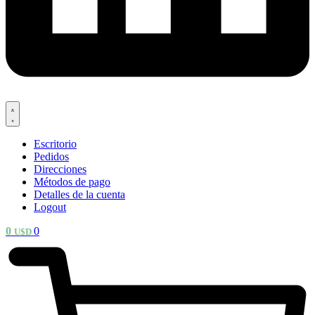
Escritorio
Pedidos
Direcciones
Métodos de pago
Detalles de la cuenta
Logout
0
0
U$D